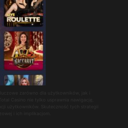
kluczowe zarówno dla użytkowników, jak i
otal Casino nie tylko usprawnia nawigację,
cji użytkowników. Skuteczność tych strategii
owej i ich implikacjom.