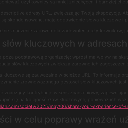
onieważ użytkownicy są mniej zniechęceni i bardziej chęt
i descriptive adresy URL, zwiększając Twoją ekspozycję. A
L są skondensowane, mają odpowiednie słowa kluczowe i po
ne znaczenie zarówno dla zadowolenia użytkowników, jak i
 słów kluczowych w adresach
za poza podstawową organizację; wprost ma wpływ na sku
bucja słów kluczowych zwiększa zarówno ich zagęszczenie,
a kluczowe są zauważalne w ścieżce URL. To informuje p
 utrzymanie zrównoważonego gęstości słów kluczowych jest
 znaczący kontrybucję w sens znaczeniowy, zapewniając
 skupić się na kolejność słów kluczowych, ponieważ ich w
dian.com/society/2025/may/06/share-your-experience-of-u
ści w celu poprawy wrażeń u