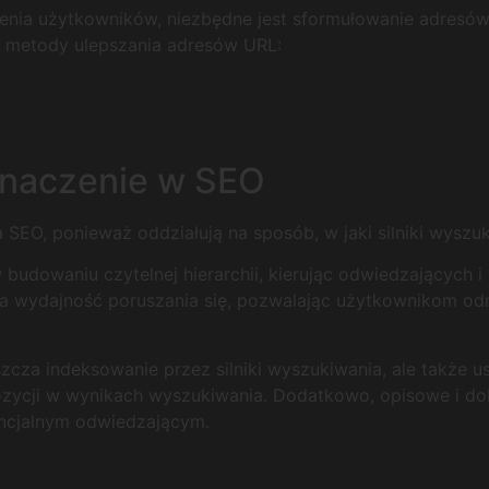
enia użytkowników, niezbędne jest sformułowanie adresów
metody ulepszania adresów URL:
j znaczenie w SEO
SEO, ponieważ oddziałują na sposób, w jaki silniki wyszuki
budowaniu czytelnej hierarchii, kierując odwiedzających i
 wydajność poruszania się, pozwalając użytkownikom odna
zcza indeksowanie przez silniki wyszukiwania, ale także u
zycji w wynikach wyszukiwania. Dodatkowo, opisowe i d
encjalnym odwiedzającym.