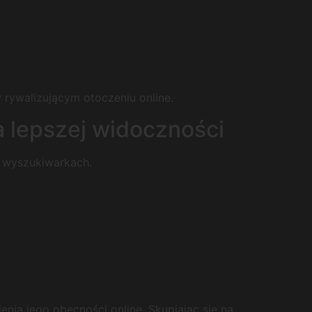
 rywalizującym otoczeniu online.
a lepszej widoczności
 wyszukiwarkach.
ia jego obecności online. Skupiając się na