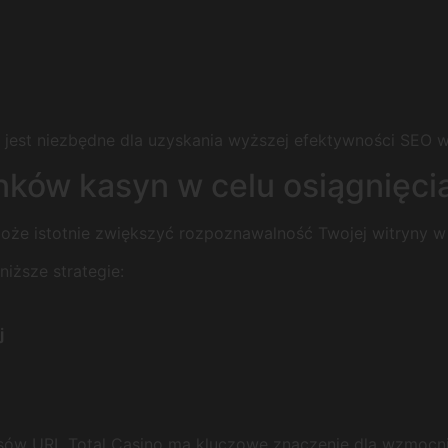
jest niezbędne dla uzyskania wyższej efektywności SEO w
inków kasyn w celu osiągnięci
oże istotnie zwiększyć rozpoznawalność Twojej witryny w
iższe strategie:
j
sów URL Total Casino ma kluczowe znaczenie dla wzmocnien