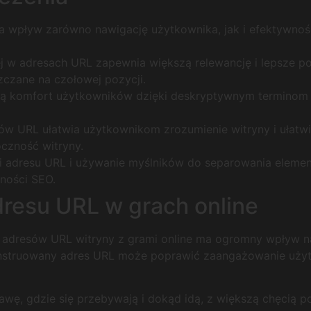
wpływ zarówno nawigację użytkownika, jak i efektywność 
j w adresach URL zapewnia większą relewancję i lepsze 
zczane na czołowej pozycji.
iają komfort użytkowników dzięki deskryptywnym termino
w URL ułatwia użytkownikom zrozumienie witryny i ułatwia 
czność witryny.
ści adresu URL i używanie myślników do separowania eleme
ności SEO.
dresu URL w grach online
 adresów URL witryny z grami online ma ogromny wpływ n
truowany adres URL może poprawić zaangażowanie użytkown
wę, gdzie się przebywają i dokąd idą, z większą chęcią poz