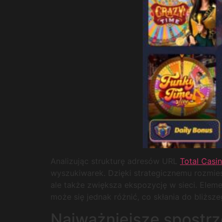
Analizując strukturę adresów URL
Total Casi
wyszukiwarek. Dzięki strategicznemu rozmiesz
ale także zwiększa ekspozycję w sieci. Eleme
może się jednak różnić, co skłania do bliższ
Najważniejsze spostrz