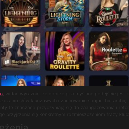
no
, widać wyraźnie, że dobrze przemyślane podejście jest 
czaniu słów kluczowych i zachowaniu spójnej hierarchii, T
nty te znacząco przyczyniają się do zaangażowania i reten
ego przyjrzenia się konkretnym rozmieszczeniom frazy klucz
eżenia