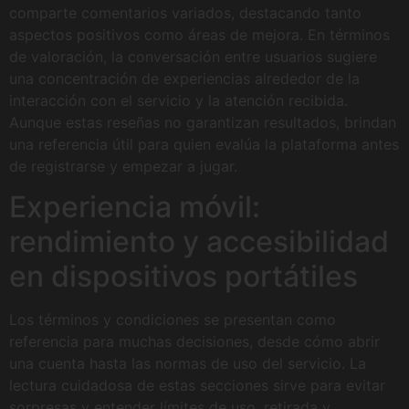
comparte comentarios variados, destacando tanto
aspectos positivos como áreas de mejora. En términos
de valoración, la conversación entre usuarios sugiere
una concentración de experiencias alrededor de la
interacción con el servicio y la atención recibida.
Aunque estas reseñas no garantizan resultados, brindan
una referencia útil para quien evalúa la plataforma antes
de registrarse y empezar a jugar.
Experiencia móvil:
rendimiento y accesibilidad
en dispositivos portátiles
Los términos y condiciones se presentan como
referencia para muchas decisiones, desde cómo abrir
una cuenta hasta las normas de uso del servicio. La
lectura cuidadosa de estas secciones sirve para evitar
sorpresas y entender límites de uso, retirada y