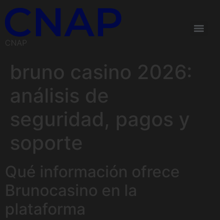
CNAP
bruno casino 2026:
análisis de
seguridad, pagos y
soporte
Qué información ofrece
Brunocasino en la
plataforma