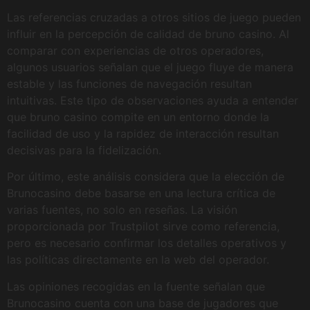
Las referencias cruzadas a otros sitios de juego pueden
influir en la percepción de calidad de bruno casino. Al
comparar con experiencias de otros operadores,
algunos usuarios señalan que el juego fluye de manera
estable y las funciones de navegación resultan
intuitivas. Este tipo de observaciones ayuda a entender
que bruno casino compite en un entorno donde la
facilidad de uso y la rapidez de interacción resultan
decisivas para la fidelización.
Por último, este análisis considera que la elección de
Brunocasino debe basarse en una lectura crítica de
varias fuentes, no solo en reseñas. La visión
proporcionada por Trustpilot sirve como referencia,
pero es necesario confirmar los detalles operativos y
las políticas directamente en la web del operador.
Las opiniones recogidas en la fuente señalan que
Brunocasino cuenta con una base de jugadores que