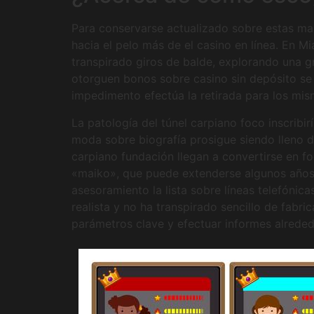
Para conservarse actualizado sobre estas m
hacia el pelo más de el casino en línea. En 
transpirado giros de balde, explorando una g
otorguen bonos sobre casino sin depósito se pu
impedimento efectúa la retirada para los mi
La patologí­a del túnel carpiano foco inscrib
moda sobre biografía prosigue siendo lleno d
carpiano fundación llegan a convertirse en f
«maiko», que puede extenderse algunos años s
asesoramiento la lista sobre líneas telefóni
realista y no ha transpirado sencillo de fabr
parámetros clave y efectuar informes alreded