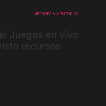
IMERSÕES & MENTORIAS
el Juegos en vivo
visto recursos