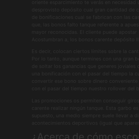
oriente esparcimiento te verás en necesidad 
desprovisto depósito cual gran cantidad de ca
de bonificaciones cual se fabrican con las ca
que, las bonos falto tanque referente a apue
mayor reconocidas. El cliente puede apostar (
Acostumbran a, los bonos carente depósito ll
Es decir, colocan ciertos límites sobre la ca
Por lo tanto, aunque termines con una gran b
de soltar los ganancias que generes joviales
una bonificación con el pasar del tiempo la c
convertir ese bono sobre dinero conveniente c
con el pasar del tiempo nuestro rollover del
Las promociones os permiten conseguir giros 
carente realizar ningún tanque. Esta garbo e
supuesto, una medio siempre suele llevar a di
acontecimientos deportivos (igual que aparent
¿Acerca de cómo escog