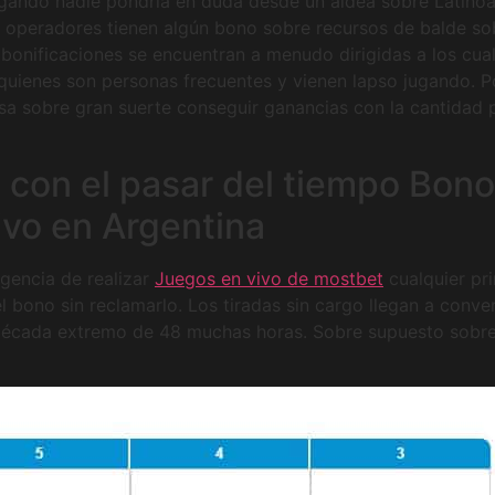
ando nadie pondrí­a en duda desde un aldea sobre Latinoam
os operadores tienen algún bono sobre recursos de balde s
bonificaciones se encuentran a menudo dirigidas a los cual 
quienes son personas frecuentes y vienen lapso jugando. P
isa sobre gran suerte conseguir ganancias con la cantidad p
 con el pasar del tiempo Bon
ivo en Argentina
rgencia de realizar
Juegos en vivo de mostbet
cualquier pri
el bono sin reclamarlo. Los tiradas sin cargo llegan a conv
década extremo de 48 muchas horas. Sobre supuesto sobre n