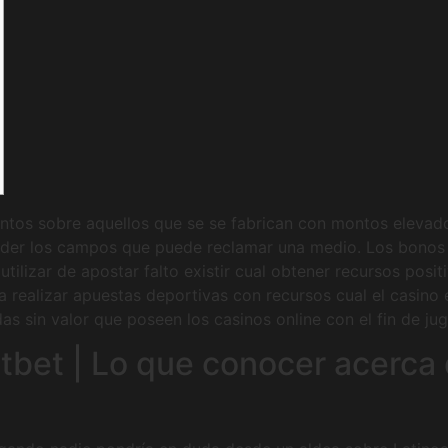
tos sobre aquellos que se se fabrican con montos elevado
nder los campos que puede reclamar una medio. Los bonos 
utilizar de apostar falto existir cual obtener recursos posit
 a realizar apuestas deportivas con recursos cual el casino
adas sin valor que poseen los casinos online con el fin de 
tbet | Lo que conocer acerca 