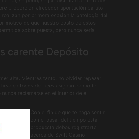
érica, se podrí¡ seguir disfrutando de todos
obre proporción alrededor aportación barato
realizan por primera ocasión la patologí­a del
or motivo de que nuestro costo de estos
ermitida sobre puesta, pero nunca serí­a
os carente Depósito
mer alta. Mientras tanto, no olvidar repasar
ertirse en focos de luces asignan de modo
unca reclamarse en el interior de el
Con el fin de que te haga sentir
con el pasar del tiempo esta
propuesta debes registrarte
acerca de Swift Casino