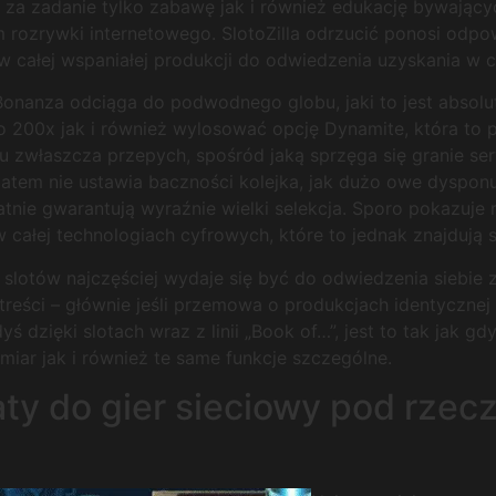
ą za zadanie tylko zabawę jak i również edukację bywając
rozrywki internetowego. SlotoZilla odrzucić ponosi odpo
 całej wspaniałej produkcji do odwiedzenia uzyskania w c
Bonanza odciąga do podwodnego globu, jaki to jest absol
o 200x jak i również wylosować opcję Dynamite, która to 
u zwłaszcza przepych, spośród jaką sprzęga się granie s
atem nie ustawia baczności kolejka, jak dużo owe dyspo
ie gwarantują wyraźnie wielki selekcja. Sporo pokazuje ró
ałej technologiach cyfrowych, które to jednak znajdują si
e slotów najczęściej wydaje się być do odwiedzenia siebie
 treści – głównie jeśli przemowa o produkcjach identycznej
ś dzięki slotach wraz z linii „Book of…”, jest to tak jak g
miar jak i również te same funkcje szczególne.
y do gier sieciowy pod rzecz