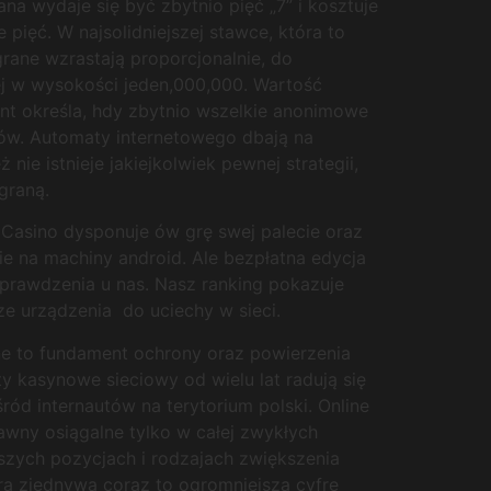
na wydaje się być zbytnio pięć „7” i kosztuje
 pięć. W najsolidniejszej stawce, która to
rane wzrastają proporcjonalnie, do
j w wysokości jeden,000,000. Wartość
t określa, hdy ​​zbytnio wszelkie anonimowe
ów. Automaty internetowego dbają na
ż nie istnieje jakiejkolwiek pewnej strategii,
graną.
 Casino dysponuje ów grę swej palecie oraz
e na machiny android. Ale bezpłatna edycja
prawdzenia u nas. Nasz ranking pokazuje
e urządzenia do uciechy w sieci.
ne to fundament ochrony oraz powierzenia
 kasynowe sieciowy od wielu lat radują się
ród internautów na terytorium polski. Online
awny osiągalne tylko w całej zwykłych
tszych pozycjach i rodzajach zwiększenia
ra zjednywa coraz to ogromniejszą cyfrę