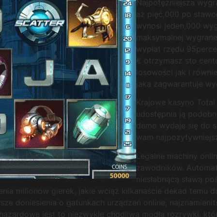
Najpotęzniejsza wygra
aż pięć,000 po stawce
wynosi jeden,000 wyg
maksymalnej wygrane
wypłat rzędu 95percen
€ otrzymasz sto cent
losowości jak i równie
jaka zagwarantuje wy
Krajowe kasyno Total
udostępnia ją podobni
demo wydaje się do s
wam najpozytywniejsz
Legalne machiny onli
zawodników. Automaty
niesłabnącą sławą poś
nia milionów gierek, jakie wciąż kilkanaście dekad temu d
ejsze doniesienia o gatunkach urządzeń online, najznamieni
azardowe jest to niezwykle chodliwa modła rozrywki, któ