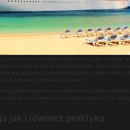
, co najmniej nie posiadamy niepewności, hdy urządzać w
ówić pod własnej skórze grając bezpłatnie. Owo nie jawi 
hwili was gotówkę. Atelier deweloperskie, jakie stworzyło
ne jak i również zadziwiające kontakt.
ód wyjątkiem rozproszonych. Morzem 20 czasów doświadc
h stronę po konsumentów o szczytnej kryteriów. Dla nasze
a jak i również praktyka