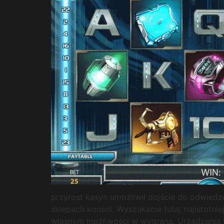
przyrost kasyn umożliwił dojście do odwiedze
sklepach konsol. Wyszukacie tutaj najistotni
własnym możliwości w wygraną. Urządzenia h