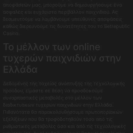
αποφάσεών μας, μπορούμε να δημιουργήσουμε ένα
ασφαλές και ευχάριστο περιβάλλον παιχνιδιού. Ας
δεσμευτούμε να λαμβάνουμε υπεύθυνες αποφάσεις
καθώς διερευνούμε τις δυνατότητες του το Betrepublic
Casino.
Το μέλλον των online
τυχερών παιχνιδιών στην
Ελλάδα
Δεδομένης της ταχείας ανάπτυξης της τεχνολογικής
προόδου, είμαστε σε θέση να προσδοκούμε
συναρπαστικές μεταβολές στο μέλλον των
διαδικτυακών τυχερών παιχνιδιών στην Ελλάδα.
Πιθανότατα θα παρακολουθήσουμε πρωτοποριακών
εξελίξεων που θα τροφοδοτηθούν τόσο από τις
ρυθμιστικές μεταβολές όσο και από τις τεχνολογικές