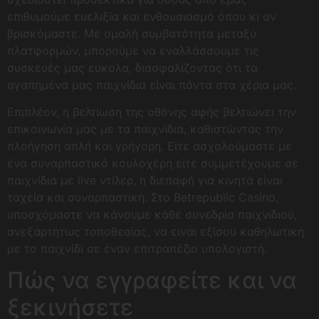
επιθυμούμε ευελιξία και ενθουσιασμό όπου κι αν
βρισκόμαστε. Με ομαλή συμβατότητα μεταξύ
πλατφορμών, μπορούμε να εναλλάσσουμε τις
συσκευές μας εύκολα, διασφαλίζοντας ότι τα
αγαπημένα μας παιχνίδια είναι πάντα στα χέρια μας.
Επιπλέον, η βελτίωση της οθόνης αφής βελτιώνει την
επικοινωνία μας με τα παιχνίδια, καθιστώντας την
πλοήγηση απλή και γρήγορη. Είτε ασχολούμαστε με
ένα συναρπαστικό κουλοχέρη είτε συμμετέχουμε σε
παιχνίδια με live ντίλερ, η διεπαφή για κινητά είναι
ταχεία και συναρπαστική. Στο Betrepublic Casino,
υποσχόμαστε να κάνουμε κάθε συνεδρία παιχνιδιού,
ανεξαρτήτως τοποθεσίας, να είναι εξίσου καθηλωτική
με το παιχνίδι σε έναν επιτραπέζιο υπολογιστή.
Πώς να εγγραφείτε και να
ξεκινήσετε