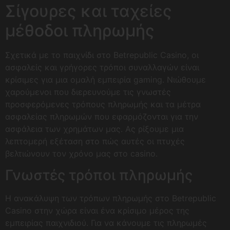
Σίγουρες και ταχείες
μέθοδοι πληρωμής
Σχετικά με το παιχνίδι στο Betrepublic Casino, οι
ασφαλείς και γρήγορες τρόποι συναλλαγών είναι
κρίσιμες για μια ομαλή εμπειρία gaming. Νιώθουμε
χαρούμενοι που διερευνούμε τις γνωστές
προσφερόμενες τρόπους πληρωμής και τα μέτρα
ασφαλείας πληρωμών που εφαρμόζονται για την
ασφάλεια των χρημάτων μας. Ας ρίξουμε μια
λεπτομερή εξέταση στο πώς αυτές οι πτυχές
βελτιώνουν τον χρόνο μας στο casino.
Γνωστές τρόποι πληρωμής
Η ανακάλυψη των τρόπων πληρωμής στο Betrepublic
Casino στην χώρα είναι ένα κρίσιμο μέρος της
εμπειρίας παιχνιδιού. Για να κάνουμε τις πληρωμές