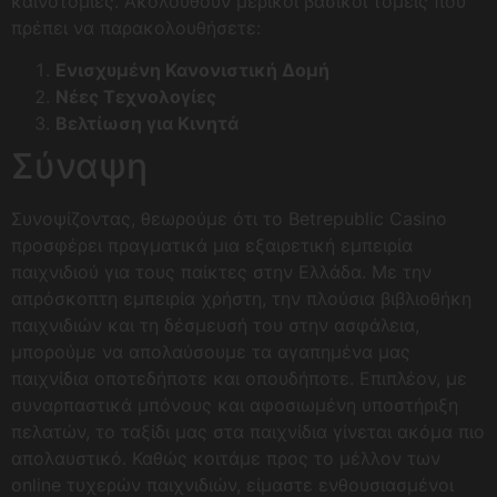
καινοτομίες. Ακολουθούν μερικοί βασικοί τομείς που
πρέπει να παρακολουθήσετε:
Ενισχυμένη Κανονιστική Δομή
Νέες Τεχνολογίες
Βελτίωση για Κινητά
Σύναψη
Συνοψίζοντας, θεωρούμε ότι το Betrepublic Casino
προσφέρει πραγματικά μια εξαιρετική εμπειρία
παιχνιδιού για τους παίκτες στην Ελλάδα. Με την
απρόσκοπτη εμπειρία χρήστη, την πλούσια βιβλιοθήκη
παιχνιδιών και τη δέσμευσή του στην ασφάλεια,
μπορούμε να απολαύσουμε τα αγαπημένα μας
παιχνίδια οποτεδήποτε και οπουδήποτε. Επιπλέον, με
συναρπαστικά μπόνους και αφοσιωμένη υποστήριξη
πελατών, το ταξίδι μας στα παιχνίδια γίνεται ακόμα πιο
απολαυστικό. Καθώς κοιτάμε προς το μέλλον των
online τυχερών παιχνιδιών, είμαστε ενθουσιασμένοι