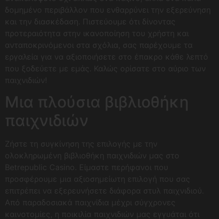
δομημένο περιβάλλον που ενθαρρύνει την εξερεύνηση
και την διασκέδαση. Πιστεύουμε ότι δίνοντας
προτεραιότητα στην ικανοποίηση του χρήστη και
ανταποκρινόμενοι στα σχόλια, σας παρέχουμε τα
εργαλεία για να αξιοποιήσετε στο έπακρο κάθε λεπτό
που ξοδεύετε με εμάς. Καλώς ορίσατε στο αύριο των
παιχνιδιών!
Μια πλούσια βιβλιοθήκη
παιχνιδιών
Ζήστε τη συγκίνηση της επιλογής με την
ολοκληρωμένη βιβλιοθήκη παιχνιδιών μας στο
Betrepublic Casino. Είμαστε περήφανοι που
προσφέρουμε μια αξιοσημείωτη επιλογή που σας
επιτρέπει να εξερευνήσετε διάφορα στυλ παιχνιδιού.
Από παραδοσιακά παιχνίδια μέχρι σύγχρονες
καινοτομίες, η ποικιλία παιχνιδιών μας εγγυάται ότι