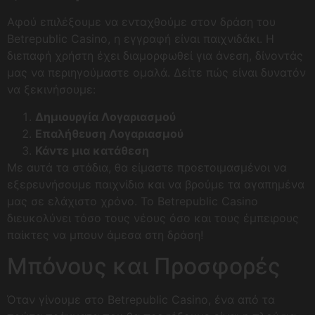
Αφού επιλέξουμε να ενταχθούμε στον δράση του
Betrepublic Casino, η εγγραφή είναι παιχνιδάκι. Η
διεπαφή χρήστη έχει διαμορφωθεί για άνεση, δίνοντάς
μας να περιηγούμαστε ομαλά. Δείτε πώς είναι δυνατόν
να ξεκινήσουμε:
Δημιουργία Λογαριασμού
Επαλήθευση Λογαριασμού
Κάντε μια κατάθεση
Με αυτά τα στάδια, θα είμαστε προετοιμασμένοι να
εξερευνήσουμε παιχνίδια και να βρούμε τα αγαπημένα
μας σε ελάχιστο χρόνο. Το Betrepublic Casino
διευκολύνει τόσο τους νέους όσο και τους έμπειρους
παίκτες να μπουν άμεσα στη δράση!
Μπόνους και Προσφορές
Όταν γίνουμε στο Betrepublic Casino, ένα από τα