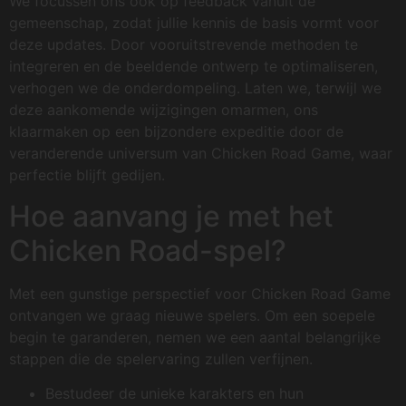
We focussen ons ook op feedback vanuit de
gemeenschap, zodat jullie kennis de basis vormt voor
deze updates. Door vooruitstrevende methoden te
integreren en de beeldende ontwerp te optimaliseren,
verhogen we de onderdompeling. Laten we, terwijl we
deze aankomende wijzigingen omarmen, ons
klaarmaken op een bijzondere expeditie door de
veranderende universum van Chicken Road Game, waar
perfectie blijft gedijen.
Hoe aanvang je met het
Chicken Road-spel?
Met een gunstige perspectief voor Chicken Road Game
ontvangen we graag nieuwe spelers. Om een soepele
begin te garanderen, nemen we een aantal belangrijke
stappen die de spelervaring zullen verfijnen.
Bestudeer de unieke karakters en hun