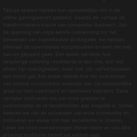
Talloze spelers hebben hun opmerkelijke reis in de
online gamingwereld gedeeld, waarbij elk verhaal de
transformatieve kracht van competitie illustreert. Van
de spanning van onze eerste overwinning tot het
beheersen van ingewikkelde strategieën, we hebben
allemaal de opwindende hoogtepunten ervaren die met
succes gepaard gaan. Een speler vertelde hoe
langdurige oefening resulteerde in een titel, wat niet
alleen zijn vaardigheden, maar ook zijn zelfvertrouwen
een boost gaf. Een ander deelde hoe het overwinnen
van intense concurrentie meehielp aan zijn persoonlijke
groei en hem veerkracht en teamwork bijbracht. Deze
verhalen motiveren ons om onze grenzen te
overschrijden en te herdefiniëren wat mogelijk is. Samen
beleven we van de successen van onze community en
motiveren we elkaar om naar excellentie te streven.
Laten we onze overwinningen blijven delen en van elke
ervaring profiteren terwijl we werken naar