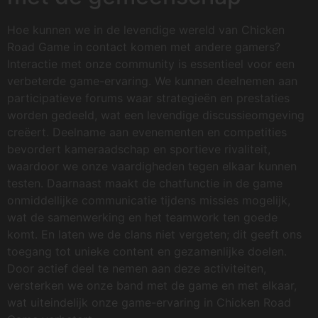
Hoe kunnen we in de levendige wereld van Chicken
Road Game in contact komen met andere gamers?
Interactie met onze community is essentieel voor een
verbeterde game-ervaring. We kunnen deelnemen aan
participatieve forums waar strategieën en prestaties
worden gedeeld, wat een levendige discussieomgeving
creëert. Deelname aan evenementen en competities
bevordert kameraadschap en sportieve rivaliteit,
waardoor we onze vaardigheden tegen elkaar kunnen
testen. Daarnaast maakt de chatfunctie in de game
onmiddellijke communicatie tijdens missies mogelijk,
wat de samenwerking en het teamwork ten goede
komt. En laten we de clans niet vergeten; dit geeft ons
toegang tot unieke content en gezamenlijke doelen.
Door actief deel te nemen aan deze activiteiten,
versterken we onze band met de game en met elkaar,
wat uiteindelijk onze game-ervaring in Chicken Road