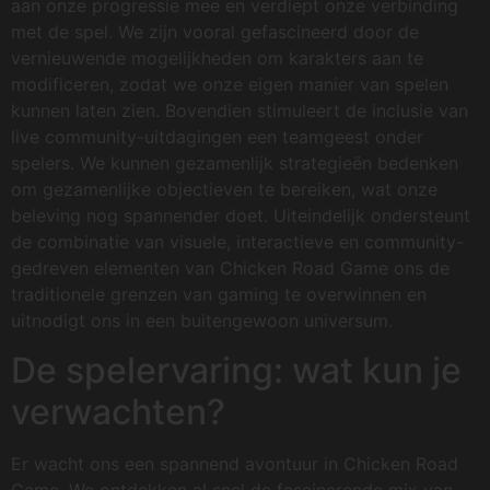
aan onze progressie mee en verdiept onze verbinding
met de spel. We zijn vooral gefascineerd door de
vernieuwende mogelijkheden om karakters aan te
modificeren, zodat we onze eigen manier van spelen
kunnen laten zien. Bovendien stimuleert de inclusie van
live community-uitdagingen een teamgeest onder
spelers. We kunnen gezamenlijk strategieën bedenken
om gezamenlijke objectieven te bereiken, wat onze
beleving nog spannender doet. Uiteindelijk ondersteunt
de combinatie van visuele, interactieve en community-
gedreven elementen van Chicken Road Game ons de
traditionele grenzen van gaming te overwinnen en
uitnodigt ons in een buitengewoon universum.
De spelervaring: wat kun je
verwachten?
Er wacht ons een spannend avontuur in Chicken Road
Game. We ontdekken al snel de fascinerende mix van