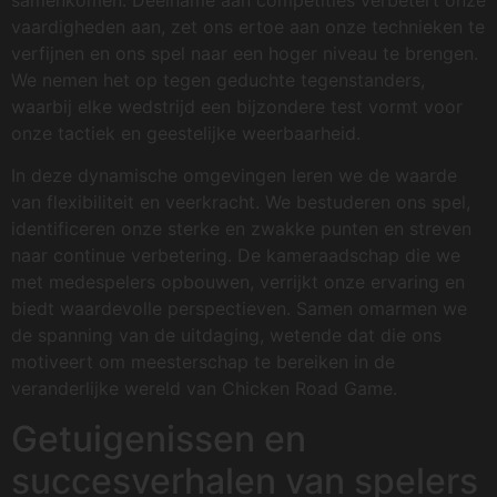
vaardigheden aan, zet ons ertoe aan onze technieken te
verfijnen en ons spel naar een hoger niveau te brengen.
We nemen het op tegen geduchte tegenstanders,
waarbij elke wedstrijd een bijzondere test vormt voor
onze tactiek en geestelijke weerbaarheid.
In deze dynamische omgevingen leren we de waarde
van flexibiliteit en veerkracht. We bestuderen ons spel,
identificeren onze sterke en zwakke punten en streven
naar continue verbetering. De kameraadschap die we
met medespelers opbouwen, verrijkt onze ervaring en
biedt waardevolle perspectieven. Samen omarmen we
de spanning van de uitdaging, wetende dat die ons
motiveert om meesterschap te bereiken in de
veranderlijke wereld van Chicken Road Game.
Getuigenissen en
succesverhalen van spelers