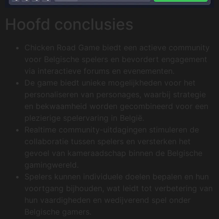
Hoofd conclusies
Chicken Road Game biedt een actieve community
voor Belgische spelers en bevordert engagement
via interactieve forums en evenementen.
De game biedt unieke mogelijkheden voor het
personaliseren van personages, waarbij strategie
en bekwaamheid worden gecombineerd voor een
plezierige spelervaring in België.
Realtime community-uitdagingen stimuleren de
collaboratie tussen spelers en versterken het
gevoel van kameraadschap binnen de Belgische
gamingwereld.
Spelers kunnen individuele doelen bepalen en hun
voortgang bijhouden, wat leidt tot verbetering van
hun vaardigheden en wedijverend spel onder
Belgische gamers.