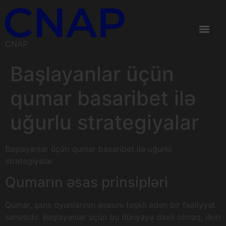
CNAP
Başlayanlar üçün
qumar basaribet ilə
uğurlu strategiyalar
Başlayanlar üçün qumar basaribet ilə uğurlu
strategiyalar
Qumarın əsas prinsipləri
Qumar, şans oyunlarının əsasını təşkil edən bir fəaliyyət
sahəsidir. Başlayanlar üçün bu dünyaya daxil olmaq, ilkin