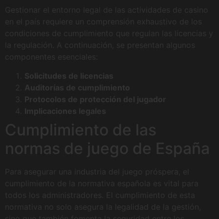
Gestionar el entorno legal de las actividades de casino
en el país requiere un comprensión exhaustivo de los
condiciones de cumplimiento que regulan las licencias y
la regulación. A continuación, se presentan algunos
componentes esenciales:
Solicitudes de licencias
Auditorías de cumplimiento
Protocolos de protección del jugador
Implicaciones legales
Cumplimiento de las
normas de juego de España
Para asegurar una industria del juego próspera, el
cumplimiento de la normativa española es vital para
todos los administradores. El cumplimiento de esta
normativa no solo asegura la legalidad de la gestión,
sino que también fomenta la seguridad entre los