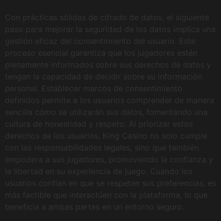
Con prácticas sólidas de cifrado de datos, el siguiente
paso para mejorar la seguridad de los datos implica una
gestión eficaz del consentimiento del usuario. Este
proceso esencial garantiza que los jugadores estén
plenamente informados sobre sus derechos de datos y
tengan la capacidad de decidir sobre su información
personal. Establecer marcos de consentimiento
definidos permite a los usuarios comprender de manera
sencilla cómo se utilizarán sus datos, fomentando una
cultura de honestidad y respeto. Al priorizar estos
derechos de los usuarios, King Casino no solo cumple
con las responsabilidades legales, sino que también
empodera a sus jugadores, promoviendo la confianza y
la libertad en su experiencia de juego. Cuando los
usuarios confían en que se respetan sus preferencias, es
más factible que interactúen con la plataforma, lo que
beneficia a ambas partes en un entorno seguro.