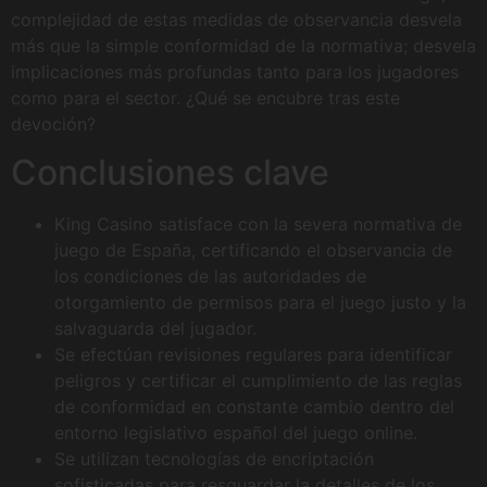
complejidad de estas medidas de observancia desvela
más que la simple conformidad de la normativa; desvela
implicaciones más profundas tanto para los jugadores
como para el sector. ¿Qué se encubre tras este
devoción?
Conclusiones clave
King Casino satisface con la severa normativa de
juego de España, certificando el observancia de
los condiciones de las autoridades de
otorgamiento de permisos para el juego justo y la
salvaguarda del jugador.
Se efectúan revisiones regulares para identificar
peligros y certificar el cumplimiento de las reglas
de conformidad en constante cambio dentro del
entorno legislativo español del juego online.
Se utilizan tecnologías de encriptación
sofisticadas para resguardar la detalles de los