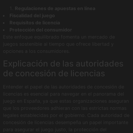
Regulaciones de apuestas en línea
Fiscalidad del juego
Requisitos de licencia
Protección del consumidor
Este enfoque equilibrado fomenta un mercado de
juegos sostenible al tiempo que ofrece libertad y
opciones a los consumidores.
Explicación de las autoridades
de concesión de licencias
Entender el papel de las autoridades de concesión de
licencias es esencial para navegar en el panorama del
juego en España, ya que estas organizaciones aseguran
que los proveedores adhieran con las estrictas normas
legales establecidas por el gobierno. Cada autoridad de
concesión de licencias desempeña un papel importante
para asegurar el juego justo, la protección del