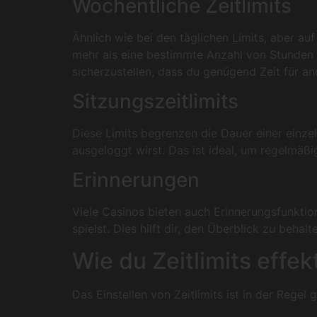
Wöchentliche Zeitlimits
Ähnlich wie bei den täglichen Limits, aber au
mehr als eine bestimmte Anzahl von Stunden pr
sicherzustellen, dass du genügend Zeit für an
Sitzungszeitlimits
Diese Limits begrenzen die Dauer einer einze
ausgeloggt wirst. Das ist ideal, um regelmäß
Erinnerungen
Viele Casinos bieten auch Erinnerungsfunktion
spielst. Dies hilft dir, den Überblick zu behal
Wie du Zeitlimits effekt
Das Einstellen von Zeitlimits ist in der Regel