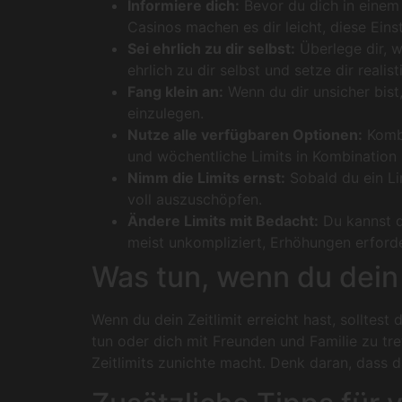
Informiere dich:
Bevor du dich in einem 
Casinos machen es dir leicht, diese Ein
Sei ehrlich zu dir selbst:
Überlege dir, w
ehrlich zu dir selbst und setze dir realist
Fang klein an:
Wenn du dir unsicher bist,
einzulegen.
Nutze alle verfügbaren Optionen:
Kombi
und wöchentliche Limits in Kombination m
Nimm die Limits ernst:
Sobald du ein Lim
voll auszuschöpfen.
Ändere Limits mit Bedacht:
Du kannst de
meist unkompliziert, Erhöhungen erforde
Was tun, wenn du dein 
Wenn du dein Zeitlimit erreicht hast, solltes
tun oder dich mit Freunden und Familie zu tr
Zeitlimits zunichte macht. Denk daran, dass d