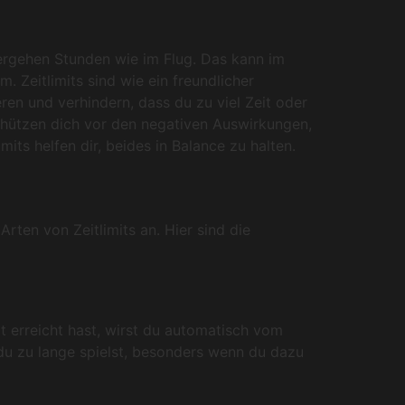
 vergehen Stunden wie im Flug. Das kann im
. Zeitlimits sind wie ein freundlicher
eren und verhindern, dass du zu viel Zeit oder
 schützen dich vor den negativen Auswirkungen,
its helfen dir, beides in Balance zu halten.
Arten von Zeitlimits an. Hier sind die
t erreicht hast, wirst du automatisch vom
s du zu lange spielst, besonders wenn du dazu