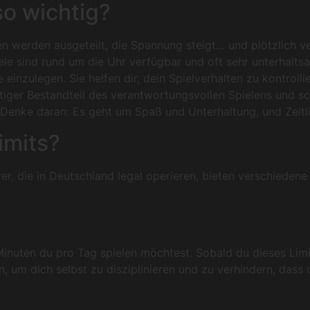
so wichtig?
arten werden ausgeteilt, die Spannung steigt… und plötzlich
le sind rund um die Uhr verfügbar und oft sehr unterhaltsam
einzulegen. Sie helfen dir, dein Spielverhalten zu kontrolli
ichtiger Bestandteil des verantwortungsvollen Spielens und
 Denke daran: Es geht um Spaß und Unterhaltung, und Zeitlim
imits?
er, die in Deutschland legal operieren, bieten verschiedene 
Minuten du pro Tag spielen möchtest. Sobald du dieses Limi
n, um dich selbst zu disziplinieren und zu verhindern, das