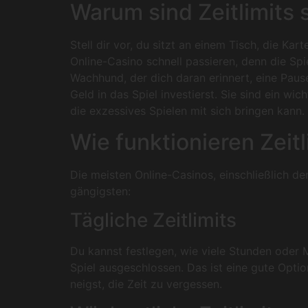
Warum sind Zeitlimits 
Stell dir vor, du sitzt an einem Tisch, die K
Online-Casino schnell passieren, denn die Spie
Wachhund, der dich daran erinnert, eine Pause 
Geld in das Spiel investierst. Sie sind ein w
die exzessives Spielen mit sich bringen kann.
Wie funktionieren Zeitl
Die meisten Online-Casinos, einschließlich der
gängigsten:
Tägliche Zeitlimits
Du kannst festlegen, wie viele Stunden oder 
Spiel ausgeschlossen. Das ist eine gute Optio
neigst, die Zeit zu vergessen.