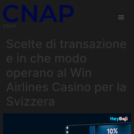
CNAP
Scelte di transazione
e in che modo
operano al Win
Airlines Casino per la
Svizzera