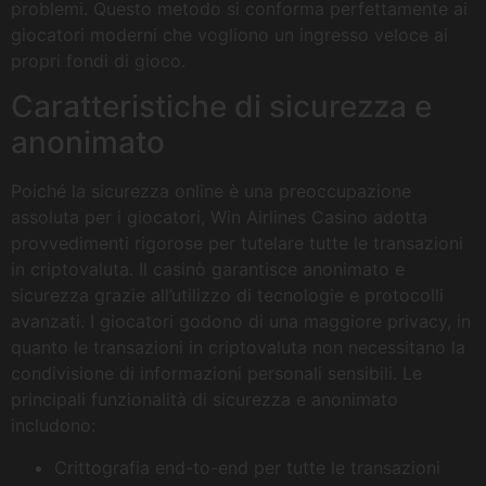
problemi. Questo metodo si conforma perfettamente ai
giocatori moderni che vogliono un ingresso veloce ai
propri fondi di gioco.
Caratteristiche di sicurezza e
anonimato
Poiché la sicurezza online è una preoccupazione
assoluta per i giocatori, Win Airlines Casino adotta
provvedimenti rigorose per tutelare tutte le transazioni
in criptovaluta. Il casinò garantisce anonimato e
sicurezza grazie all’utilizzo di tecnologie e protocolli
avanzati. I giocatori godono di una maggiore privacy, in
quanto le transazioni in criptovaluta non necessitano la
condivisione di informazioni personali sensibili. Le
principali funzionalità di sicurezza e anonimato
includono:
Crittografia end-to-end per tutte le transazioni