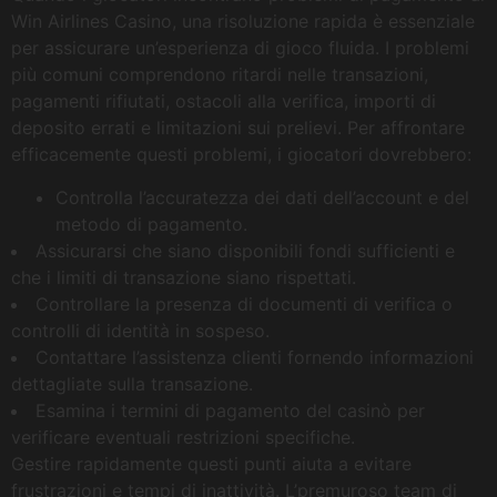
Win Airlines Casino, una risoluzione rapida è essenziale
per assicurare un’esperienza di gioco fluida. I problemi
più comuni comprendono ritardi nelle transazioni,
pagamenti rifiutati, ostacoli alla verifica, importi di
deposito errati e limitazioni sui prelievi. Per affrontare
efficacemente questi problemi, i giocatori dovrebbero:
Controlla l’accuratezza dei dati dell’account e del
metodo di pagamento.
Assicurarsi che siano disponibili fondi sufficienti e
che i limiti di transazione siano rispettati.
Controllare la presenza di documenti di verifica o
controlli di identità in sospeso.
Contattare l’assistenza clienti fornendo informazioni
dettagliate sulla transazione.
Esamina i termini di pagamento del casinò per
verificare eventuali restrizioni specifiche.
Gestire rapidamente questi punti aiuta a evitare
frustrazioni e tempi di inattività. L’premuroso team di