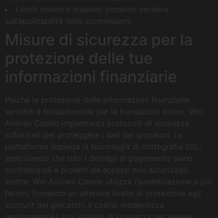
I limiti minimi e massimi possono incidere
sull’applicabilità delle commissioni.
Misure di sicurezza per la
protezione delle tue
informazioni finanziarie
Poiché la protezione delle informazioni finanziarie
sensibili è fondamentale per le transazioni online, Win
Airlines Casino implementa protocolli di sicurezza
sofisticati per proteggere i dati dei giocatori. La
piattaforma impiega la tecnologia di crittografia SSL,
assicurando che tutti i dettagli di pagamento siano
confidenziali e protetti da accessi non autorizzati.
Inoltre, Win Airlines Casino utilizza l’autenticazione a più
fattori, fornendo un ulteriore livello di protezione agli
account dei giocatori. Il casinò modernizza
regolarmente i suoi sistemi di sicurezza per essere