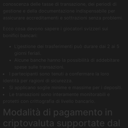
conoscenza delle tasse di transazione, dei periodi di
gestione e della documentazione indispensabile per
assicurare accreditamenti e sottrazioni senza problemi.
Ecco cosa devono sapere i giocatori svizzeri sui
bonifici bancari:
L’gestione dei trasferimenti può durare dai 2 ai 5
giorni feriali.
Alcune banche hanno la possibilità di addebitare
spese sulle transazioni.
I partecipanti sono tenuti a confermare la loro
identità per ragioni di sicurezza.
Si applicano soglie minime e massime per i depositi.
Le transazioni sono interamente monitorabili e
protetti con crittografia di livello bancario.
Modalità di pagamento in
criptovaluta supportate dal