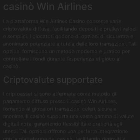
casinò Win Airlines
La piattaforma Win Airlines Casino consente varie
criptovalute diffuse, facilitando depositi e prelievi veloci
e semplici. I giocatori godono di opzioni di sicurezza e
anonimato potenziate a tutela delle loro transazioni. Tali
opzioni forniscono un metodo moderno e pratico per
controllare i fondi durante l’esperienza di gioco al
casinò.
Criptovalute supportate
I criptoasset si sono affermate come metodo di
pagamento diffuso presso il casinò Win Airlines,
fornendo ai giocatori transazioni celeri, sicure e
anonime. Il casinò supporta una vasta gamma di valute
digitali note, garantendo flessibilità e praticità agli
utenti. Tali opzioni offrono una perfetta integrazione
con la piattaforma del casinò, facilitando depositi e