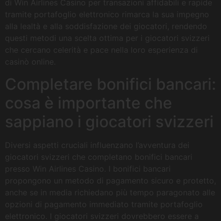
di Win Airlines Casino per transazioni affidabili e rapide
tramite portafoglio elettronico rimarca la sua impegno
alla lealtà e alla soddisfazione dei giocatori, rendendo
questi metodi una scelta ottima per i giocatori svizzeri
che cercano celerità e pace nella loro esperienza di
casinò online.
Completare bonifici bancari:
cosa è importante che
sappiano i giocatori svizzeri
Diversi aspetti cruciali influenzano l’avventura dei
giocatori svizzeri che completano bonifici bancari
presso Win Airlines Casino. I bonifici bancari
propongono un metodo di pagamento sicuro e protetto,
anche se in media richiedano più tempo paragonato alle
opzioni di pagamento immediato tramite portafoglio
elettronico. I giocatori svizzeri dovrebbero essere a