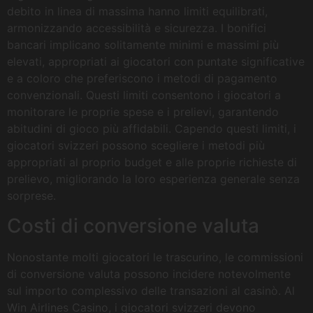
debito in linea di massima hanno limiti equilibrati,
armonizzando accessibilità e sicurezza. I bonifici
bancari implicano solitamente minimi e massimi più
elevati, appropriati ai giocatori con puntate significative
e a coloro che preferiscono i metodi di pagamento
convenzionali. Questi limiti consentono i giocatori a
monitorare le proprie spese e i prelievi, garantendo
abitudini di gioco più affidabili. Capendo questi limiti, i
giocatori svizzeri possono scegliere i metodi più
appropriati al proprio budget e alle proprie richieste di
prelievo, migliorando la loro esperienza generale senza
sorprese.
Costi di conversione valuta
Nonostante molti giocatori le trascurino, le commissioni
di conversione valuta possono incidere notevolmente
sul importo complessivo delle transazioni al casinò. Al
Win Airlines Casino, i giocatori svizzeri devono