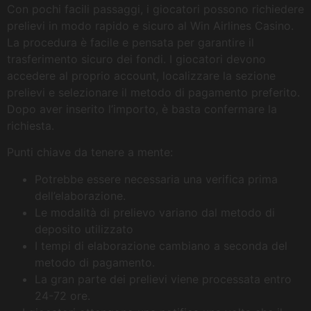
Con pochi facili passaggi, i giocatori possono richiedere
prelievi in modo rapido e sicuro al Win Airlines Casino.
La procedura è facile e pensata per garantire il
trasferimento sicuro dei fondi. I giocatori devono
accedere al proprio account, localizzare la sezione
prelievi e selezionare il metodo di pagamento preferito.
Dopo aver inserito l’importo, è basta confermare la
richiesta.
Punti chiave da tenere a mente:
Potrebbe essere necessaria una verifica prima
dell’elaborazione.
Le modalità di prelievo variano dal metodo di
deposito utilizzato
I tempi di elaborazione cambiano a seconda del
metodo di pagamento.
La gran parte dei prelievi viene processata entro
24-72 ore.