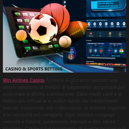
Win Airlines Casino
fornisce ai giocatori svizzeri una
ampia selezione di metodi di pagamento progettate per
assicurare praticità e protezione. Dalle credit card e di
debito più diffuse ai e-wallet rapidi, dai trasferimenti
bancari tradizionali alle criptovalute, la sistema risponde
a le necessità più variegate. Ogni sistema congiuga
velocità e fiducia, garantendo depositi e ritiri senza
problemi. Capire il funzionamento di queste opzioni può