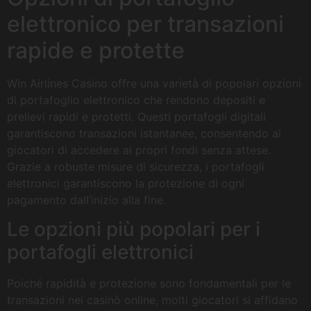
elettronico per transazioni
rapide e protette
Win Airlines Casino offre una varietà di popolari opzioni
di portafoglio elettronico che rendono depositi e
prelievi rapidi e protetti. Questi portafogli digitali
garantiscono transazioni istantanee, consentendo ai
giocatori di accedere ai propri fondi senza attese.
Grazie a robuste misure di sicurezza, i portafogli
elettronici garantiscono la protezione di ogni
pagamento dall’inizio alla fine.
Le opzioni più popolari per i
portafogli elettronici
Poiché rapidità e protezione sono fondamentali per le
transazioni nei casinò online, molti giocatori si affidano