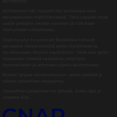
aloittamista?
Aloittaminen käy nopeasti tilin luomisessa sekä
perusasetusten määrittämisessä. Tämä kappale ohjaa
uusille pelaajille oikeaan suuntaan ja rohkaisee
vastuulliseen pelaamiseen.
Usein kysytyt kysymykset Roobetista kattavat
perusasiat rekisteröinnistä pelien löytämiseen ja
turvallisuuteen liittyviin käytäntöihin. Tämä osio pyrkii
tarjoamaan selkeitä vastauksia yleisimpiin
huolenaiheisiin ja antamaan ohjeita aloittamiseen.
Roobet tarjoaa monipuolisuutta – aloita pienellä ja
säätele pelaamisen tasapainoa.
Vastuullinen pelaaminen on tärkeää. Aseta rajat ja
noudata niitä.