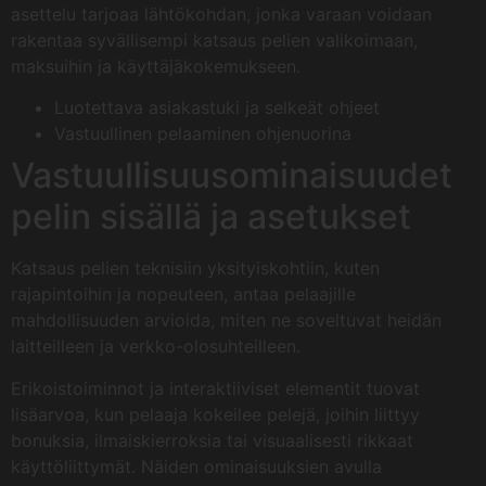
asettelu tarjoaa lähtökohdan, jonka varaan voidaan
rakentaa syvällisempi katsaus pelien valikoimaan,
maksuihin ja käyttäjäkokemukseen.
Luotettava asiakastuki ja selkeät ohjeet
Vastuullinen pelaaminen ohjenuorina
Vastuullisuusominaisuudet
pelin sisällä ja asetukset
Katsaus pelien teknisiin yksityiskohtiin, kuten
rajapintoihin ja nopeuteen, antaa pelaajille
mahdollisuuden arvioida, miten ne soveltuvat heidän
laitteilleen ja verkko-olosuhteilleen.
Erikoistoiminnot ja interaktiiviset elementit tuovat
lisäarvoa, kun pelaaja kokeilee pelejä, joihin liittyy
bonuksia, ilmaiskierroksia tai visuaalisesti rikkaat
käyttöliittymät. Näiden ominaisuuksien avulla