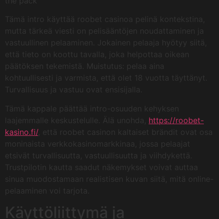
the pack
Tämä intro käyttää roobet casinoa pelinä kontekstina,
mutta tärkeä viesti on pelisääntöjen noudattaminen ja
vastuullinen pelaaminen. Jokainen pelaaja hyötyy siitä,
että tieto on koottu tavalla, joka helpottaa oikean
päätöksen tekemistä. Muistutus: pelaa aina
kohtuullisesti ja varmista, että olet 18 vuotta täyttänyt.
Turvallisuus ja vastuu ovat ensisijalla.
Tämä kappale päättää intro-osuuden kehyksen
laajemmalle keskustelulle. Älä unohda,
https://roobet-
kasino.fi/
, että roobet casinon kaltaiset brändit ovat osa
moninaista verkkokasinomarkkinaa, jossa pelaajat
etsivät turvallisuutta, vastuullisuutta ja viihdykettä.
Trustpilotin kautta saadut näkemykset voivat auttaa
sinua muodostamaan realistisen kuvan siitä, mitä online-
pelaaminen voi tarjota.
Käyttöliittymä ja