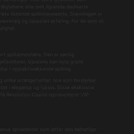
rdighetene sine mot lignende dedikerte
møte liknende spillinteresserte. Stemningen er
nneverdig og luksuriøs erfaring. For de som vil
lighet.
ert spillatmosfære. Den er særlig
fasiliteter. Gjestene kan nyte gratis
tar i oppsiktsvekkende spilling.
 og unike arrangementer, noe som forsterker
llet i eleganse og luksus. Disse eksklusive
 På Revolution Casino representerer VIP-
rekke spisesteder som løfter den helhetlige