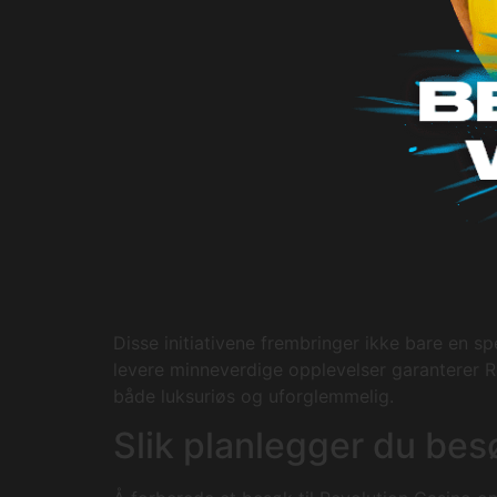
Disse initiativene frembringer ikke bare en s
levere minneverdige opplevelser garanterer Re
både luksuriøs og uforglemmelig.
Slik planlegger du bes