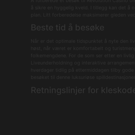
Å forberede et besøk til Revolution Casino om
å sikre en hyggelig kveld. I tillegg kan det å
plan. Litt forberedelse maksimerer gleden ved
Beste tid å besøke
Når er det optimale tidspunktet å nyte den li
høst, når været er komfortabelt og turistmeng
folkemengdene. For de som ser etter en livli
Liveunderholdning og interaktive arrangement
hverdager tidlig på ettermiddagen tilby gode
besøket til denne luksuriøse spilldestinasjone
Retningslinjer for kleskod
Besøkende på Revolution Casino i Norge bør 
Casinoet oppmuntrer til en sofistikert atmos
damer kan velge elegante kjoler eller skredd
bør holdes unna. Å adlyde disse anbefalingene 
Enten du deltar i spill eller nyter de luksuri