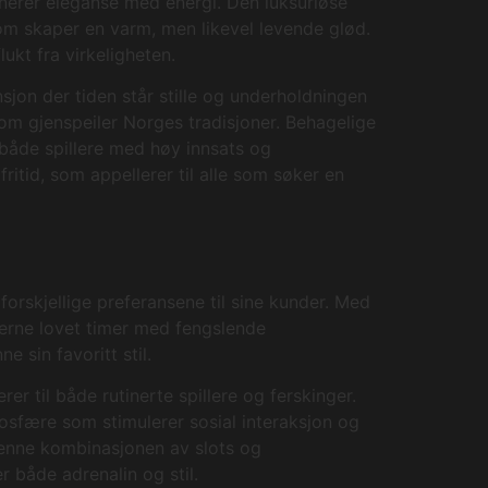
nerer eleganse med energi. Den luksuriøse
om skaper en varm, men likevel levende glød.
lukt fra virkeligheten.
jon der tiden står stille og underholdningen
som gjenspeiler Norges tradisjoner. Behagelige
 både spillere med høy innsats og
ritid, som appellerer til alle som søker en
orskjellige preferansene til sine kunder. Med
akerne lovet timer med fengslende
 sin favoritt stil.
rer til både rutinerte spillere og ferskinger.
mosfære som stimulerer sosial interaksjon og
Denne kombinasjonen av slots og
r både adrenalin og stil.