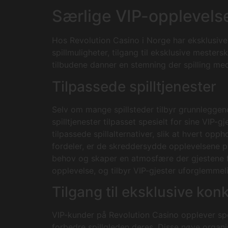
Særlige VIP-opplevels
Hos Revolution Casino i Norge har eksklusive
spillmuligheter, tilgang til eksklusive meste
tilbudene danner en stemning der spilling m
Tilpassede spilltjenester
Selv om mange spillsteder tilbyr grunnleggende
spilltjenester tilpasset spesielt for sine VIP-g
tilpassede spillalternativer, slik at hvert opp
fordeler, er de skreddersydde opplevelsene på
behov og skaper en atmosfære der gjestene føl
opplevelse, og tilbyr VIP-gjester uforglemme
Tilgang til eksklusive kon
VIP-kunder på Revolution Casino opplever spe
forbedre spillgleden deres. Disse nøye organi