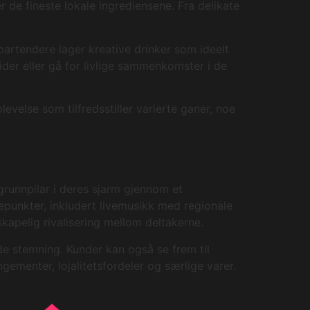
 de fineste lokale ingrediensene. Fra delikate
 bartendere lager kreative drinker som ideelt
der eller gå for livlige sammenkomster i de
velse som tilfredsstiller varierte ganer, noe
grunnpilar i deres sjarm gjennom et
punkter, inkludert livemusikk med regionale
kapelig rivalisering mellom deltakerne.
de stemning. Kunder kan også se frem til
gementer, lojalitetsfordeler og særlige varer.