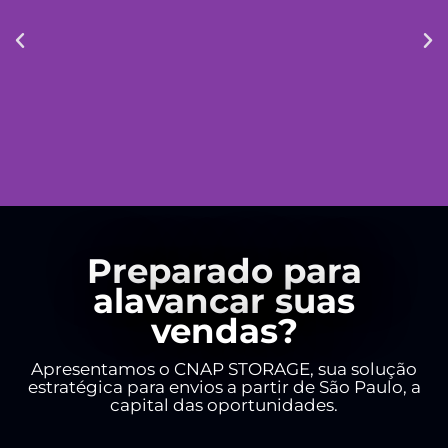
Potencialize suas Vendas com o CNAP
Preparado para
STORAGE!
alavancar suas
vendas?
Apresentamos o CNAP STORAGE, sua solução
estratégica para envios a partir de São Paulo, a
capital das oportunidades.